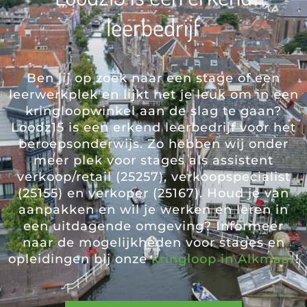
leerbedrijf
Ben jij op zoek naar een stage of een
leerwerkplek en lijkt het je leuk om in een
kringloopwinkel aan de slag te gaan?
Loodz15 is een erkend leerbedrijf voor het
beroepsonderwijs. Zo hebben wij onder
meer plek voor stages als assistent
verkoop/retail (25257), verkoopspecialist
(25155) en verkoper (25167). Houd je van
aanpakken en wil je werken en leren in
een uitdagende omgeving? Informeer
naar de mogelijkheden voor stages en
opleidingen bij onze
kringloop in Alkmaar
!