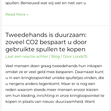
spullen. Benieuwd wat wij wel en niet van u
Read More »
Tweedehands is duurzaam:
Tweedehands
is
zoveel CO2 bespaart u door
duurzaam:
gebruikte spullen te kopen
zoveel
Laat een reactie achter
/
Blog
/ Door
Loodz15
CO2
bespaart
Veel mensen doen graag tweedehands hun inkopen
u
omdat ze er veel geld mee besparen. Daarnaast kunt
door
u in een kringloopwinkel unieke spulletjes vinden, die
gebruikte
u nergens anders tegenkomt. Maar er is nog een
spullen
reden waarom steeds meer mensen ervoor kiezen
te
om hun kleding, inrichting in onze kringloopwinkel te
kopen
kopen in plaats van nieuw: duurzaamheid. Want