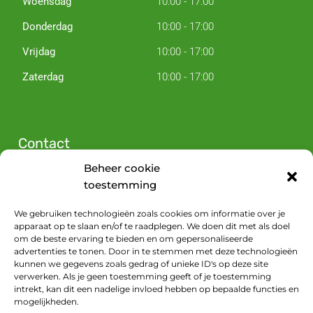
Woensdag
10:00 - 17:00
Donderdag
10:00 - 17:00
Vrijdag
10:00 - 17:00
Zaterdag
10:00 - 17:00
Contact
Beheer cookie
Zijperstraat 13
toestemming
1823 CX Alkmaar
Plan je route
We gebruiken technologieën zoals cookies om informatie over je
apparaat op te slaan en/of te raadplegen. We doen dit met als doel
072 574 01 00
om de beste ervaring te bieden en om gepersonaliseerde
advertenties te tonen. Door in te stemmen met deze technologieën
info@loodz15.nl
kunnen we gegevens zoals gedrag of unieke ID's op deze site
KVK 63145332
verwerken. Als je geen toestemming geeft of je toestemming
intrekt, kan dit een nadelige invloed hebben op bepaalde functies en
Volg ons op Facebook
mogelijkheden.