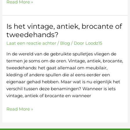
Read More »
Is het vintage, antiek, brocante of
Is
het
tweedehands?
vintage,
Laat een reactie achter
/
Blog
/ Door
Loodz15
antiek,
brocante
In de wereld van de gebruikte spulletjes vliegen de
of
termen je soms om de oren. Vintage, antiek, brocante,
tweedehands?
tweedehands: het gaat allemaal om meubilair,
kleding of andere spullen die al eens eerder een
eigenaar gehad hebben. Maar wat is nu eigenlijk het
verschil tussen deze benamingen? Wanneer is iets
vintage, antiek of brocante en wanneer
Read More »