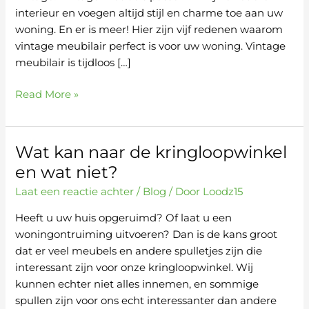
meubels
interieur en voegen altijd stijl en charme toe aan uw
woning. En er is meer! Hier zijn vijf redenen waarom
vintage meubilair perfect is voor uw woning. Vintage
meubilair is tijdloos […]
Read More »
Wat kan naar de kringloopwinkel
Wat
kan
en wat niet?
naar
Laat een reactie achter
/
Blog
/ Door
Loodz15
de
kringloopwinkel
Heeft u uw huis opgeruimd? Of laat u een
en
woningontruiming uitvoeren? Dan is de kans groot
wat
dat er veel meubels en andere spulletjes zijn die
niet?
interessant zijn voor onze kringloopwinkel. Wij
kunnen echter niet alles innemen, en sommige
spullen zijn voor ons echt interessanter dan andere