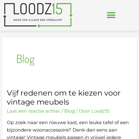
Ga
naar
de
inhoud
Blog
Vijf redenen om te kiezen voor
Vijf
redenen
vintage meubels
om
Laat een reactie achter
/
Blog
/ Door
Loodz15
te
kiezen
Op zoek naar een nieuwe kast, een leuke tafel of een
voor
bijzondere woonaccessoire? Denk dan eens aan
vintage
vintage! Vintage meubels passen in vrijwel iedere